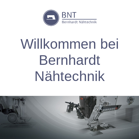
W
illkommen
bei
Bernhardt
Nähtechnik